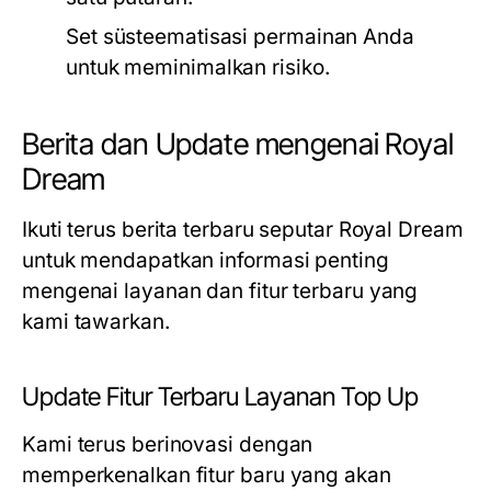
Set süsteematisasi permainan Anda
untuk meminimalkan risiko.
Berita dan Update mengenai Royal
Dream
Ikuti terus berita terbaru seputar Royal Dream
untuk mendapatkan informasi penting
mengenai layanan dan fitur terbaru yang
kami tawarkan.
Update Fitur Terbaru Layanan Top Up
Kami terus berinovasi dengan
memperkenalkan fitur baru yang akan