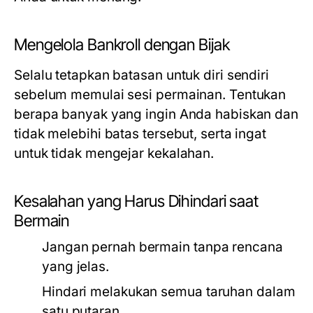
Mengelola Bankroll dengan Bijak
Selalu tetapkan batasan untuk diri sendiri
sebelum memulai sesi permainan. Tentukan
berapa banyak yang ingin Anda habiskan dan
tidak melebihi batas tersebut, serta ingat
untuk tidak mengejar kekalahan.
Kesalahan yang Harus Dihindari saat
Bermain
Jangan pernah bermain tanpa rencana
yang jelas.
Hindari melakukan semua taruhan dalam
satu putaran.