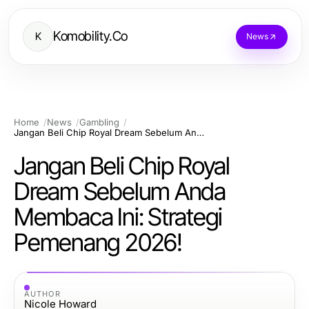
Komobility.Co
K
News
Home
News
Gambling
Jangan Beli Chip Royal Dream Sebelum Anda Membaca Ini: Strategi Pemenang 2026!
Jangan Beli Chip Royal
Dream Sebelum Anda
Membaca Ini: Strategi
Pemenang 2026!
AUTHOR
Nicole Howard