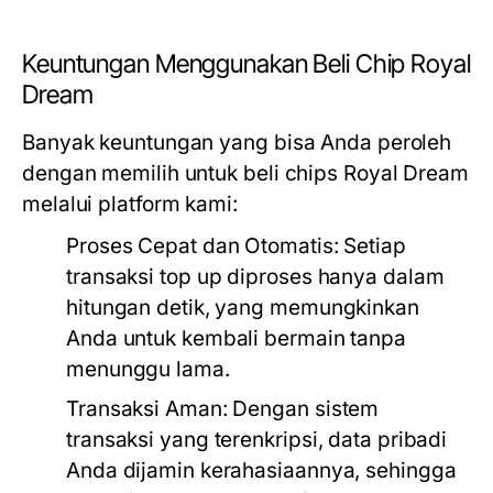
Keuntungan Menggunakan Beli Chip Royal
Dream
Banyak keuntungan yang bisa Anda peroleh
dengan memilih untuk beli chips Royal Dream
melalui platform kami:
Proses Cepat dan Otomatis:
Setiap
transaksi top up diproses hanya dalam
hitungan detik, yang memungkinkan
Anda untuk kembali bermain tanpa
menunggu lama.
Transaksi Aman:
Dengan sistem
transaksi yang terenkripsi, data pribadi
Anda dijamin kerahasiaannya, sehingga