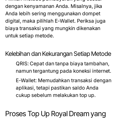
dengan kenyamanan Anda. Misalnya, jika
Anda lebih sering menggunakan dompet
digital, maka pilihlah E-Wallet. Periksa juga
biaya transaksi yang mungkin dikenakan
untuk setiap metode.
Kelebihan dan Kekurangan Setiap Metode
QRIS:
Cepat dan tanpa biaya tambahan,
namun tergantung pada koneksi internet.
E-Wallet:
Memudahkan transaksi dengan
aplikasi, tetapi pastikan saldo Anda
cukup sebelum melakukan top up.
Proses Top Up Royal Dream yang