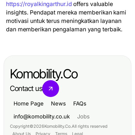
https://royalkingarthur.id
offers valuable
insights. Pendapat mereka memberikan kami
motivasi untuk terus meningkatkan layanan
dan memberikan pengalaman yang terbaik.
Komobility.Co
Contact us
Home Page
News
FAQs
info@komobility.co.uk
Jobs
Copyright
©
2026
Komobility.Co
.
All rights reserved
About Us
Privacy
Terms
Legal